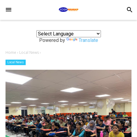
-->
search
Powered by
Translate
Home
›
Local News
›
Local News