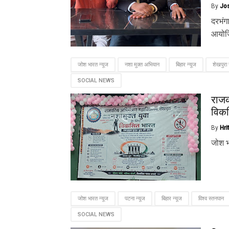
By
Jo
दरभंगा
आयोजि
जोश भारत न्यूज
नशा मुक्त अभियान
बिहार न्यूज
शेखपुरा 
SOCIAL NEWS
राजक
विक
By
Hri
जोश भ
जोश भारत न्यूज
पटना न्यूज
बिहार न्यूज
विश्व स्तनपान
SOCIAL NEWS