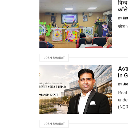
विश्
कॉले
By
Hri
जोश भ
JOSH BHARAT
Ast
in 
By
Jo
Real
unde
(NCR)
JOSH BHARAT