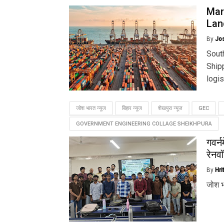
Mar
Lan
By
Jo
Sout
Shipp
logis
जोश भारत न्यूज
बिहार न्यूज
शेखपुरा न्यूज
GEC
GOVERNMENT ENGINEERING COLLAGE SHEIKHPURA
गवर्न
रेनव
By
Hri
जोश भ