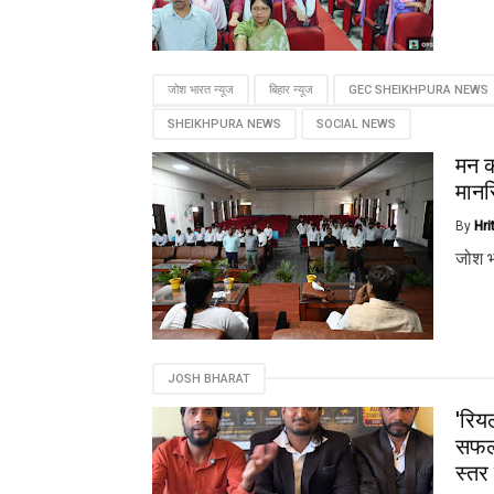
Ros
जोश भारत न्यूज
बिहार न्यूज
GEC SHEIKHPURA NEWS
Why Bengaluru Homeowners
Was
Are Repairing Appliances Instead
Red
SHEIKHPURA NEWS
SOCIAL NEWS
of Buying New Ones
Was
मन की
मानस
By
Hri
जोश भ
JOSH BHARAT
'रिय
सफलत
स्तर