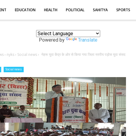
ENT
EDUCATION
HEALTH
POLITICIAL
SAHITYA
SPORTS
Powered by
Translate
ws
›
nyks
›
Social news
›
नेहरू युवा केंद्र के ओर से किया गया जिला स्तरीय पड़ोस युवा संसद
Social news