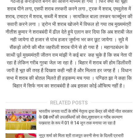
गठजोड़ करोड़पति बनने का आसन माध्यम ही गया । फिर क्या था चूहा
शराब पीने लगा, एसपी शराब तस्करी करने लगा , ट्रक में शराब, एमवुलेस में
शराब, टमाटर में शराब, सब्जी में शराब । सायकिल बाला तस्कर फार्च्यूनर की
सवारी करने लगा । ड्रोन भी शराब खोजने में विफल हो गया तब मुख्यमंत्री
नीतीश कुमार ने शराबबंदी में ढील देते हुये एलान कर दिया कि अब शराबी जेल
नही जायेगा दो हजार से पांच हजार जुर्माना भर कर छूट जायेगा । सुवे में
सैंकड़ो लोगो की मौत जहरीली शराब पीने से हो गया है । महागठबंधन के
साथी पूर्व मुख्यमंत्री जीतन राम मांझी ने कई बार कह चुके है कि सब नेता पी
रहा है लेकिन गरीब गुरबा जेल जा रहा है । बिहार में शराब की होम डिलीवरी
जारी है भूत की तरह है दिखता कही नही है और मिलता हर जगह है । विधान
सभा में शराब की बोतल मिलते ही हड़कम्प मच गया । पण्डित झा ने कहा कि
बिहार में सिर्फ नाम का शराबबंदी है अब इसका कोई औचित्य नहीं है।
RELATED POSTS
भारतीय जनता पार्टी के शीर्ष नेतृत्व द्वारा केंद्र की मोदी नीत सरकार
के 08 वर्षों की उपलब्धियों को सेवा,सुशासन व गरीब कल्याण
पखवारा के रूप में 01 से 14 जून तक मनाया जा रहा है
नुपुर शर्मा को मिला श्री राजपूत करनी सेना के दिल्ली प्रभारी