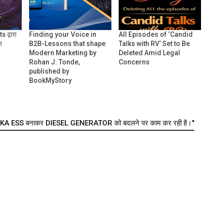
 द्वारा
Finding your Voice in
All Episodes of ‘Candid
ा
B2B-Lessons that shape
Talks with RV’ Set to Be
Modern Marketing by
Deleted Amid Legal
Rohan J. Tonde,
Concerns
published by
BookMyStory
IKA ESS बनाकर DIESEL GENERATOR को बदलने पर काम कर रही है।"