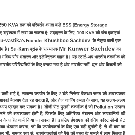
 250 KVA
 तक की परिवर्तन क्षमता वाले ESS (Energy Storage 
 लिए श्रृंखला में रखा जा सकता है; उदाहरण के लिए, 100 KVA की पांच इकाइयां 
u-vastika
Khushboo Sachdev
  के नेतृत्व वाली एक 
s Founder 
’
Mr Kunwer Sachdev 
Su-Kam
ीम है। 
 ब्रांड के संस्थापक 
का 
 का भविष्य सौर भंडारण और इलेक्ट्रिक वाहन है। यह स्टार्ट-अप भारतीय तकनीक को 
भारतीय परिस्थितियों के लिए बनाया गया है और भारतीय गर्मी, धूल और बिजली की 
ं भारी कमी आई है, सामान्य उपयोग के लिए 2 घंटे निरंतर बैकअप समय की आवश्यकता 
ह आपको बैकअप देता रह सकता है, और तेज चार्जिंग क्षमता के साथ, यह अलग-अलग 
बैकअप प्रदान कर सकता है। डीजी सेट पुरानी तकनीक है जो Pollution उत्पन्न 
ने की आवश्यकता होती है, जिसके लिए अतिरिक्त भंडारण और सावधानियों की 
टम के जरिए चार्ज किया जा सकता है। इसलिए ईएसएस की रनिंग कॉस्ट डीजी सेट 
भंडारण करना, जो कि उपयोगकर्ता के लिए एक बड़ी चुनौती है, से भी बचा जा 
र भी, समग्र रूप से, उपयोगकर्ताओं को पैसे की बचत के मामले में लाभ मिलता है 