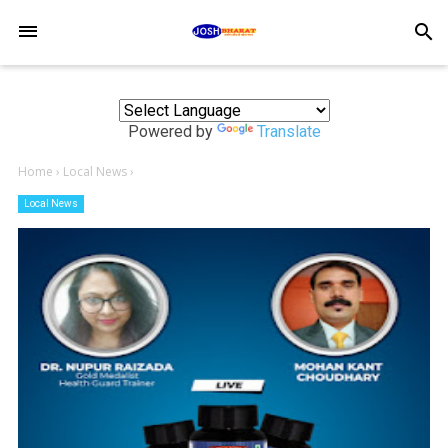
-->
search
Powered by
Translate
Home
›
Local News
›
Local News