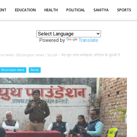
ENT
EDUCATION
HEALTH
POLITICIAL
SAHITYA
SPORTS
Powered by
Translate
tna news
›
khusrupur news
›
Social
›
मेरा युवा भारत कार्यक्रम, कटिहार के युवाओं ने
khusrupur news
Social