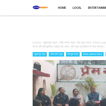
-->
HOME
LOCAL
ENTERTAINM
Home
›
खुसरुपुर न्यूज
›
जोश भारत न्यूज
›
मेरा युवा भारत
›
bihar pa
पटना की सांस्कृतिक धरोहर को जाना, प्रेम यूथ फाउंडेशन में भव्य स्वागत।
खुसरुपुर न्यूज
जोश भारत न्यूज
मेरा युवा भारत
bihar patna news