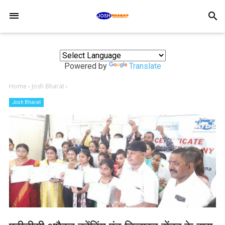
-->
search
Powered by
Translate
Home
›
Josh Bharat
›
Josh Bharat