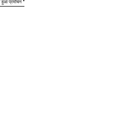
हुआ प्रमोचन "