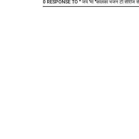
0 RESPONSE TO " जय 'मां "कालका भजन टी सीरीज से 